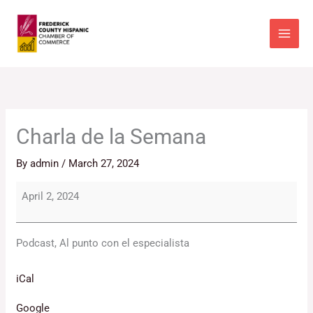
Skip
Charla
to
de
content
la
Semana
Charla de la Semana
By
admin
/
March 27, 2024
April 2, 2024
Podcast, Al punto con el especialista
iCal
Google